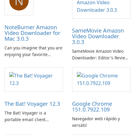
N
NoteBurner Amazon
SameMovie Amazon
Video Downloader for
Video Downloader
Mac 3.0.3
3.0.3
Can you imagine that you are
SameMovie Amazon Video
enjoying your favorite
Downloader: Editor's Review
Amazon movies or TV shows
SameMovie Amazon Video
lying on the beach, camping
Downloader is a desktop
in the woods or even during
utility for saving Amazon
your long commute to work
Prime Video titles and other
by subway?
Amazon web-player content
to local drives in MP4 or MKV.
The Bat! Voyager 12.3
Google Chrome
151.0.7922.109
The Bat! Voyager is a
Navegador web rápido y
portable email client
versátil
software which you can
launch from any USB or