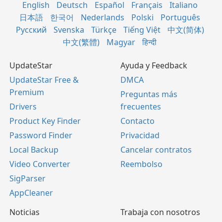
English
Deutsch
Español
Français
Italiano
日本語
한국어
Nederlands
Polski
Português
Русский
Svenska
Türkçe
Tiếng Việt
中文(简体)
中文(繁體)
Magyar
हिन्दी
UpdateStar
Ayuda y Feedback
UpdateStar Free &
DMCA
Premium
Preguntas más
Drivers
frecuentes
Product Key Finder
Contacto
Password Finder
Privacidad
Local Backup
Cancelar contratos
Video Converter
Reembolso
SigParser
AppCleaner
Noticias
Trabaja con nosotros