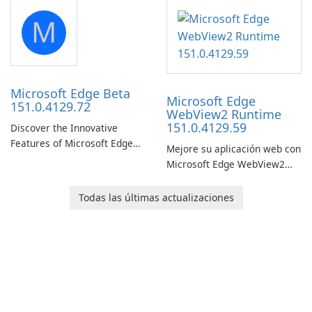
portable media on any
M
computer running Microsoft
Windows.
Microsoft Edge Beta
Microsoft Edge
151.0.4129.72
WebView2 Runtime
151.0.4129.59
Discover the Innovative
Features of Microsoft Edge
Mejore su aplicación web con
Beta: The Future of Web
Microsoft Edge WebView2
Browsing Microsoft Edge
Runtime.
Beta, developed by Microsoft
Todas las últimas actualizaciones
Corporation, is shaping the
landscape of modern web
browsers with its cutting-
edge features and seamless
user …