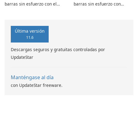
barras sin esfuerzo con el
barras sin esfuerzo con
script lineal de códigos de
generador de códigos de
barras ASPX
barras SSRS Data Matrix
Última versión
11.6
Descargas seguros y gratuitas controladas por
UpdateStar
Manténgase al día
con UpdateStar freeware.